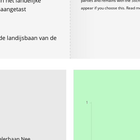
n het landelijke
parties and remains with the Stich
 aangetast
appear if you choose this. Read m
e landijsbaan van de
eelerbaan Nee