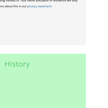
ting Petities.nl. Your name and place of residence will only
ore about this in our
privacy statement
.
History