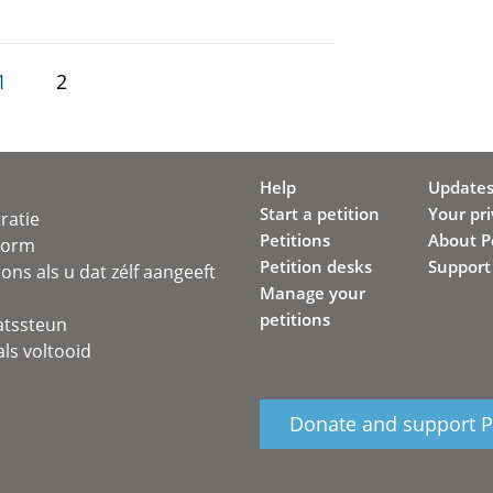
1
2
Help
Update
Start a petition
Your pr
ratie
Petitions
About Pe
svorm
Petition desks
Support
ons als u dat zélf aangeeft
Manage your
petitions
atssteun
ls voltooid
Donate and support Pe