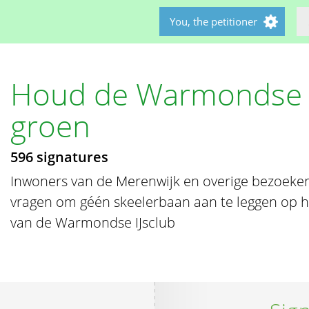
You, the petitioner
Houd de Warmondse l
groen
596 signatures
Inwoners van de Merenwijk en overige bezoeke
vragen om géén skeelerbaan aan te leggen op he
van de Warmondse IJsclub