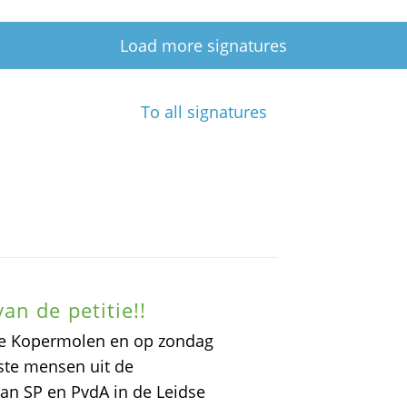
Load more signatures
To all signatures
n de petitie!!
de Kopermolen en op zondag
ste mensen uit de
van SP en PvdA in de Leidse