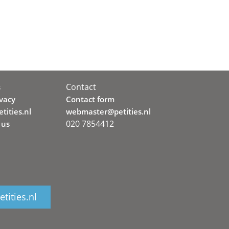
Contact
s
ivacy
Contact form
tities.nl
webmaster@petities.nl
020 7854412
 us
tities.nl