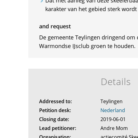
Dat met aanleg van deze skeelerbaa
karakter van het gebied sterk wordt
and request
De gemeente Teylingen dringend om d
Warmondse IJsclub groen te houden.
Details
Addressed to:
Teylingen
Petition desk:
Nederland
Closing date:
2019-06-01
Lead petitioner:
Andre Mom
Organisation:
actiecomité Sk